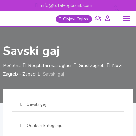
Skip
info@total-oglasnik.com
to
Objavi Oglas
content
Savski gaj
Početna
Besplatni mali oglasi
Grad Zagreb
Novi
Zagreb - Zapad
Savski gaj
Savski gaj
Odaberi kategoriju