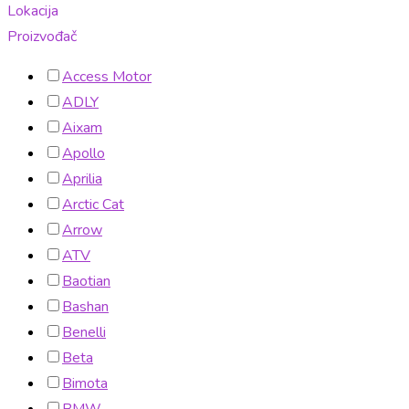
Lokacija
Proizvođač
Access Motor
ADLY
Aixam
Apollo
Aprilia
Arctic Cat
Arrow
ATV
Baotian
Bashan
Benelli
Beta
Bimota