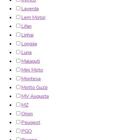
Kymco
Laverda
Lem Motor
Lifan
Linhai
Longjia
Luna
Malaguti
Mini Moto
Montesa
Motto Guzzi
MV Augusta
MZ
Orion
Peugeot
PGO