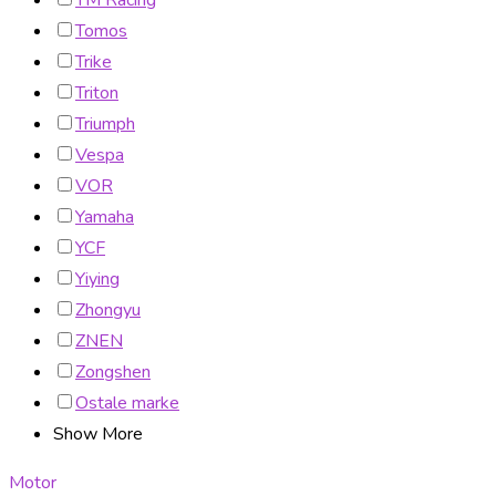
TM Racing
Tomos
Trike
Triton
Triumph
Vespa
VOR
Yamaha
YCF
Yiying
Zhongyu
ZNEN
Zongshen
Ostale marke
Show More
Motor