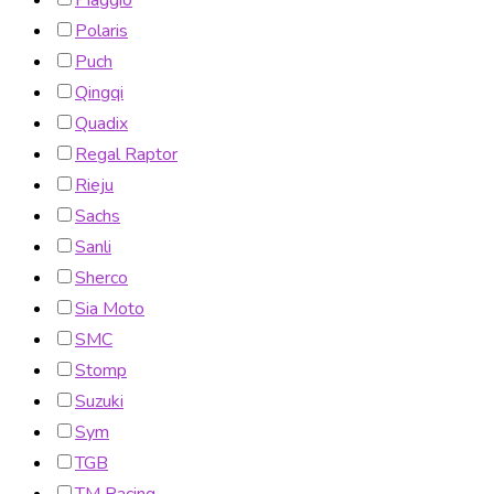
Piaggio
Polaris
Puch
Qingqi
Quadix
Regal Raptor
Rieju
Sachs
Sanli
Sherco
Sia Moto
SMC
Stomp
Suzuki
Sym
TGB