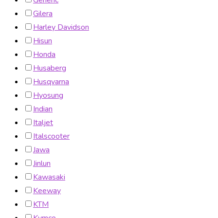
Generic
Gilera
Harley Davidson
Hisun
Honda
Husaberg
Husqvarna
Hyosung
Indian
Italjet
Italscooter
Jawa
Jinlun
Kawasaki
Keeway
KTM