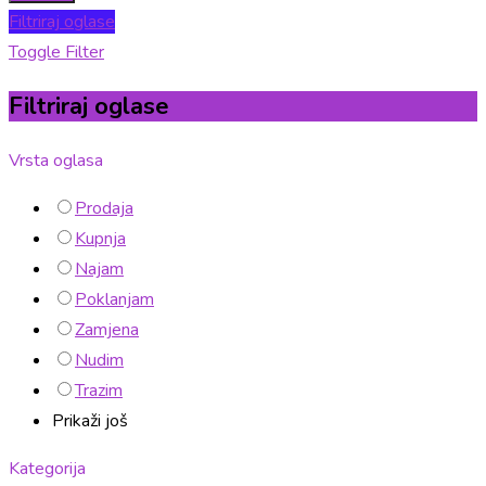
Filtriraj oglase
Toggle Filter
Filtriraj oglase
Vrsta oglasa
Prodaja
Kupnja
Najam
Poklanjam
Zamjena
Nudim
Trazim
Prikaži još
Kategorija