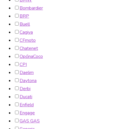
BMW
Bombardier
BRP
Buell
Cagiva
CFmoto
Chatenet
OpćinaCoco
CPI
Daelim
Daytona
Derbi
Ducati
Enfield
Engage
GAS GAS