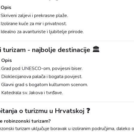
Opis
Skriveni zaljevi i prekrasne plaže.
Izolirane kuće za mir i privatnost.
Idealno za avanturiste i ljubitelje prirode.
i turizam - najbolje destinacije 🏛️
Opis
k
Grad pod UNESCO-om, povijesni biser.
Dioklecijanova palača i bogata povijest.
Glavni grad s bogatom kulturnom scenom.
Katedrala sv. Jakova i tvrđave.
itanja o turizmu u Hrvatskoj ❓
je robinzonski turizam?
zonski turizam uključuje boravak u izoliranim područjima, dalek