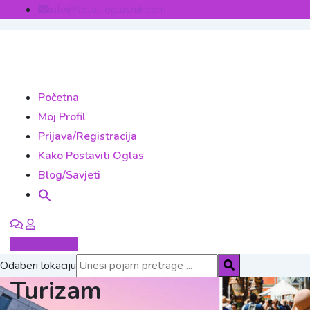
Skip
info@total-oglasnik.com
to
content
Početna
Moj Profil
Prijava/Registracija
Kako Postaviti Oglas
Blog/Savjeti
Objavi Oglas
Odaberi lokaciju
Turizam