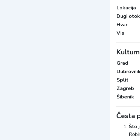
Lokacija
Dugi otok
Hvar
Vis
Kulturn
Grad
Dubrovni
Split
Zagreb
Šibenik
Česta p
Što 
Robin