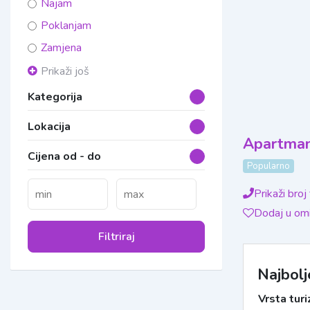
Najam
Poklanjam
Zamjena
Prikaži još
Kategorija
Lokacija
Apartman
Cijena od - do
Popularno
Prikaži broj
Dodaj u omi
Filtriraj
Najbolj
Vrsta tur