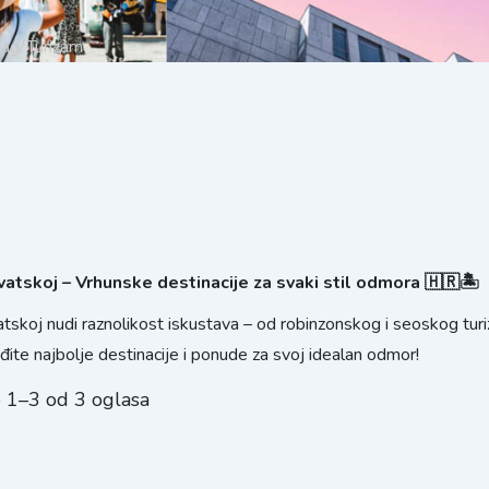
bag/
Turizam
vatskoj – Vrhunske destinacije za svaki stil odmora 🇭🇷🏝️
tskoj nudi raznolikost iskustava – od robinzonskog i seoskog turiz
đite najbolje destinacije i ponude za svoj idealan odmor!
e 1–3 od 3 oglasa