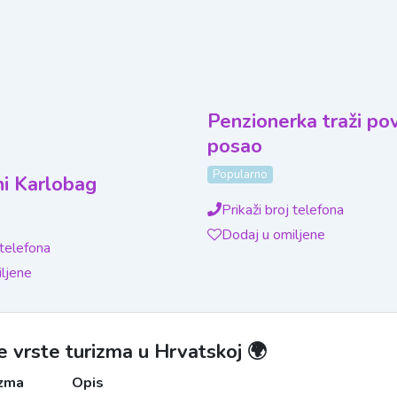
Penzionerka traži po
posao
Popularno
i Karlobag
Prikaži broj telefona
Dodaj u omiljene
 telefona
ljene
e vrste turizma u Hrvatskoj 🌍
izma
Opis