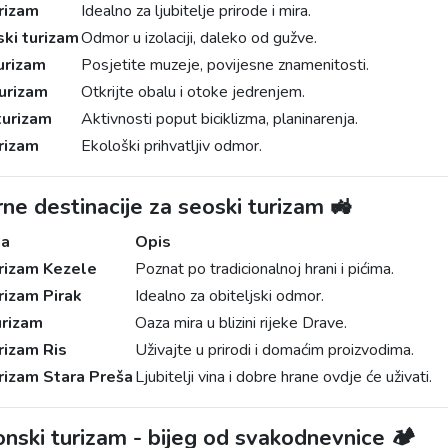
rizam
Idealno za ljubitelje prirode i mira.
ki turizam
Odmor u izolaciji, daleko od gužve.
turizam
Posjetite muzeje, povijesne znamenitosti.
turizam
Otkrijte obalu i otoke jedrenjem.
turizam
Aktivnosti poput biciklizma, planinarenja.
urizam
Ekološki prihvatljiv odmor.
ne destinacije za seoski turizam 🚜
ja
Opis
rizam Kezele
Poznat po tradicionalnoj hrani i pićima.
rizam Pirak
Idealno za obiteljski odmor.
urizam
Oaza mira u blizini rijeke Drave.
rizam Ris
Uživajte u prirodi i domaćim proizvodima.
rizam Stara Preša
Ljubitelji vina i dobre hrane ovdje će uživati.
nski turizam - bijeg od svakodnevnice 🏕️