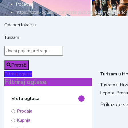
Početna
https://total-oglasnik.com/listing/studio-apartman-karlo
Odaberi lokaciju
Turizam
Pretraži
Filtriraj oglase
Turizam u Hr
Filtriraj oglase
Turizam u Hrva
ljepota. Prona
Vrsta oglasa
Prikazuje s
Prodaja
Kupnja