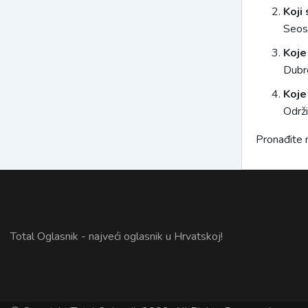
Koji 
Seosk
Koje
Dubro
Koje
Održi
Pronađite n
Total Oglasnik - najveći oglasnik u Hrvatskoj!