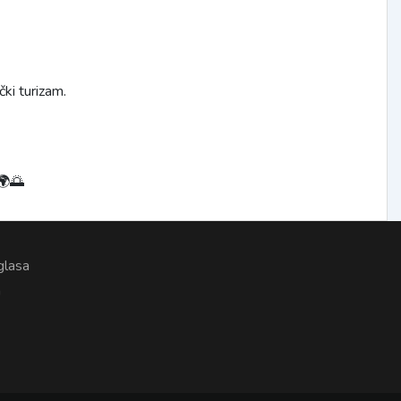
čki turizam.
 🌍🌅
glasa
a