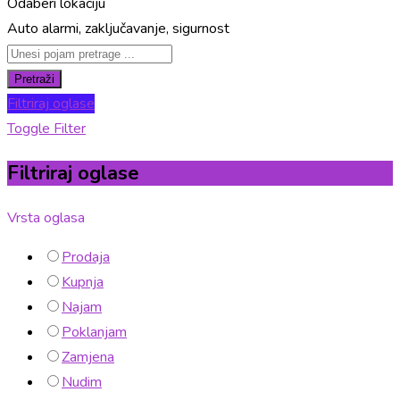
Odaberi lokaciju
Auto alarmi, zaključavanje, sigurnost
Pretraži
Filtriraj oglase
Toggle Filter
Filtriraj oglase
Vrsta oglasa
Prodaja
Kupnja
Najam
Poklanjam
Zamjena
Nudim