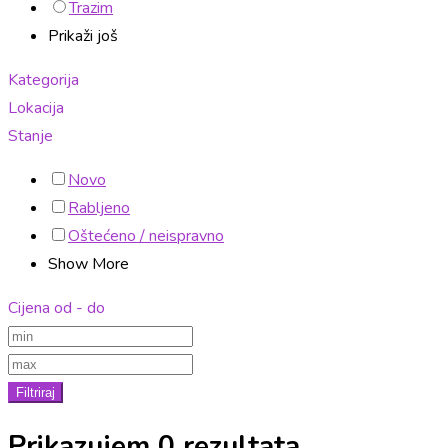
Trazim
Prikaži još
Kategorija
Lokacija
Stanje
Novo
Rabljeno
Oštećeno / neispravno
Show More
Cijena od - do
Filtriraj
Prikazujem 0 rezultata