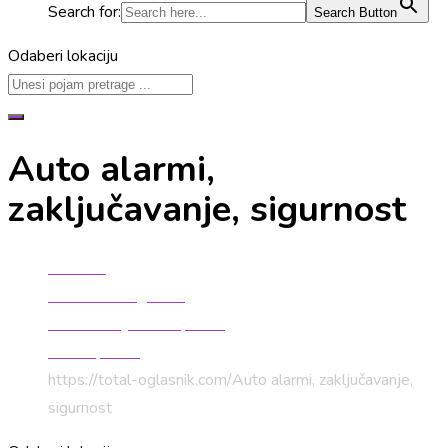
Search for:
Search Button
Odaberi lokaciju
Auto alarmi,
zaključavanje, sigurnost
Početna
Auto moto oglasnik
Rezervni dijelovi i oprema
Auto oprema
https://total-oglasnik.com/
Auto alarmi, zaključavanje,
sigurnost