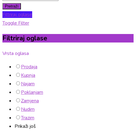
Pretraži
Filtriraj oglase
Toggle Filter
Filtriraj oglase
Vrsta oglasa
Prodaja
Kupnja
Najam
Poklanjam
Zamjena
Nudim
Trazim
Prikaži još