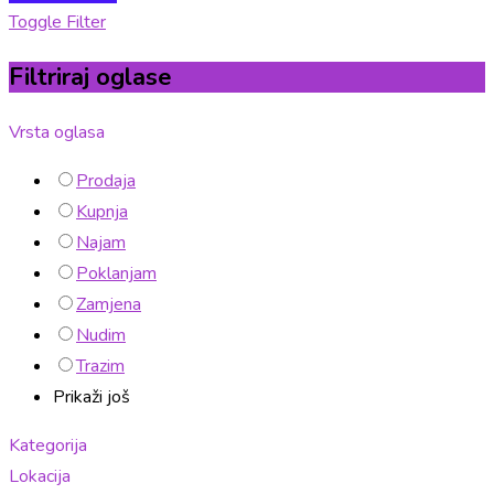
Toggle Filter
Filtriraj oglase
Vrsta oglasa
Prodaja
Kupnja
Najam
Poklanjam
Zamjena
Nudim
Trazim
Prikaži još
Kategorija
Lokacija