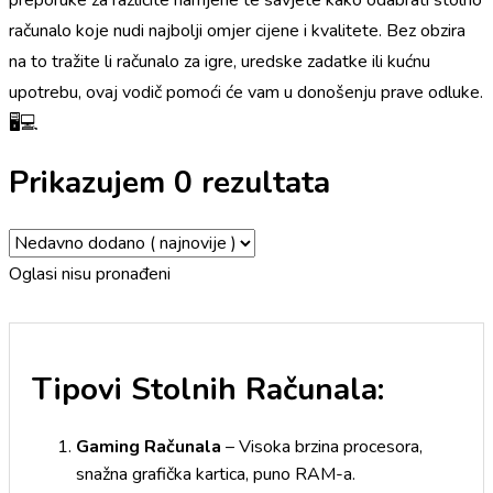
preporuke za različite namjene te savjete kako odabrati stolno
računalo koje nudi najbolji omjer cijene i kvalitete. Bez obzira
na to tražite li računalo za igre, uredske zadatke ili kućnu
upotrebu, ovaj vodič pomoći će vam u donošenju prave odluke.
🖥️💻
Prikazujem 0 rezultata
Oglasi nisu pronađeni
Tipovi Stolnih Računala:
Gaming Računala
– Visoka brzina procesora,
snažna grafička kartica, puno RAM-a.