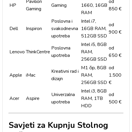
Pavilion
od
HP
Gaming
1660, 16GB
Gaming
850 €
RAM
Poslovna i
Intel i7,
od
Dell
Inspiron
svakodnevna
16GB RAM,
900 €
upotreba
512GB SSD
Intel i5, 8GB
Poslovna
od
Lenovo
ThinkCentre
RAM,
upotreba
650 €
256GB SSD
M1 čip, 8GB
od
Kreativni rad i
Apple
iMac
RAM,
1.500
dizajn
256GB SSD
€
Intel i3, 8GB
Univerzalna
od
Acer
Aspire
RAM, 1TB
upotreba
500 €
HDD
Savjeti za Kupnju Stolnog