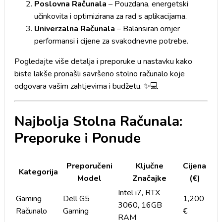
Poslovna Računala
– Pouzdana, energetski
učinkovita i optimizirana za rad s aplikacijama.
Univerzalna Računala
– Balansiran omjer
performansi i cijene za svakodnevne potrebe.
Pogledajte više detalja i preporuke u nastavku kako
biste lakše pronašli savršeno stolno računalo koje
odgovara vašim zahtjevima i budžetu. ✨💻
Najbolja Stolna Računala:
Preporuke i Ponude
Preporučeni
Ključne
Cijena
Kategorija
Model
Značajke
(€)
Intel i7, RTX
Gaming
Dell G5
1,200
3060, 16GB
Računalo
Gaming
€
RAM