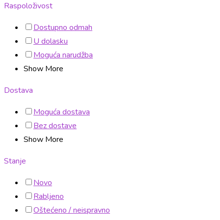
Raspoloživost
Dostupno odmah
U dolasku
Moguća narudžba
Show More
Dostava
Moguća dostava
Bez dostave
Show More
Stanje
Novo
Rabljeno
Oštećeno / neispravno