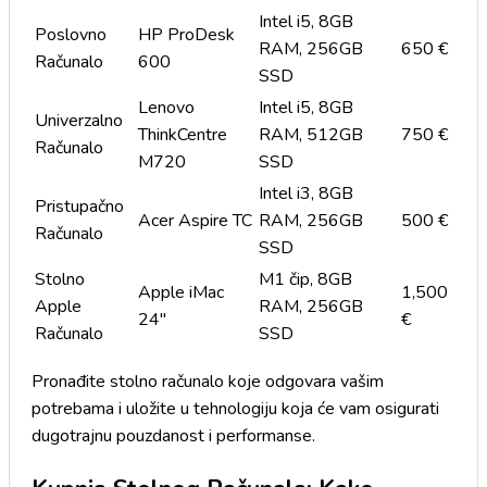
Intel i5, 8GB
Poslovno
HP ProDesk
RAM, 256GB
650 €
Računalo
600
SSD
Lenovo
Intel i5, 8GB
Univerzalno
ThinkCentre
RAM, 512GB
750 €
Računalo
M720
SSD
Intel i3, 8GB
Pristupačno
Acer Aspire TC
RAM, 256GB
500 €
Računalo
SSD
Stolno
M1 čip, 8GB
Apple iMac
1,500
Apple
RAM, 256GB
24"
€
Računalo
SSD
Pronađite stolno računalo koje odgovara vašim
potrebama i uložite u tehnologiju koja će vam osigurati
dugotrajnu pouzdanost i performanse.