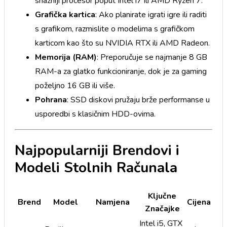
snažniji procesor poput Intel i7 ili AMD Ryzen 7.
Grafička kartica
: Ako planirate igrati igre ili raditi
s grafikom, razmislite o modelima s grafičkom
karticom kao što su NVIDIA RTX ili AMD Radeon.
Memorija (RAM)
: Preporučuje se najmanje 8 GB
RAM-a za glatko funkcioniranje, dok je za gaming
poželjno 16 GB ili više.
Pohrana
: SSD diskovi pružaju brže performanse u
usporedbi s klasičnim HDD-ovima.
Najpopularniji Brendovi i
Modeli Stolnih Računala
Ključne
Brend
Model
Namjena
Cijena
Značajke
Intel i5, GTX