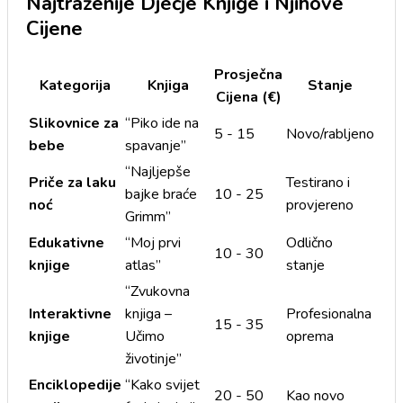
Najtraženije Dječje Knjige i Njihove
Cijene
Prosječna
Kategorija
Knjiga
Stanje
Cijena (€)
Slikovnice za
“Piko ide na
5 - 15
Novo/rabljeno
bebe
spavanje”
“Najljepše
Priče za laku
Testirano i
bajke braće
10 - 25
noć
provjereno
Grimm”
Edukativne
“Moj prvi
Odlično
10 - 30
knjige
atlas”
stanje
“Zvukovna
Interaktivne
knjiga –
Profesionalna
15 - 35
knjige
Učimo
oprema
životinje”
Enciklopedije
“Kako svijet
20 - 50
Kao novo