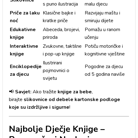
s puno ilustracija
malu djecu
Priče za laku
Klasične bajke i
Razvijaju maštu i
noć
kratke priče
smiruju dijete
Edukativne
Abeceda, brojevi,
Pomažu u ranom
knjige
priroda
učenju
Interaktivne
Zvukovne, taktilne
Potiču motoričke i
knjige
i pop-up knjige
kognitivne vještine
Ilustrirani
Enciklopedije
Pogodne za djecu
pojmovnici o
za djecu
od 5 godina naviše
svijetu
📢
Savjet:
Ako tražite
knjige za bebe
,
birajte
slikovnice od debele kartonske podloge
koje su izdržljive i sigurne
!
Najbolje Dječje Knjige –