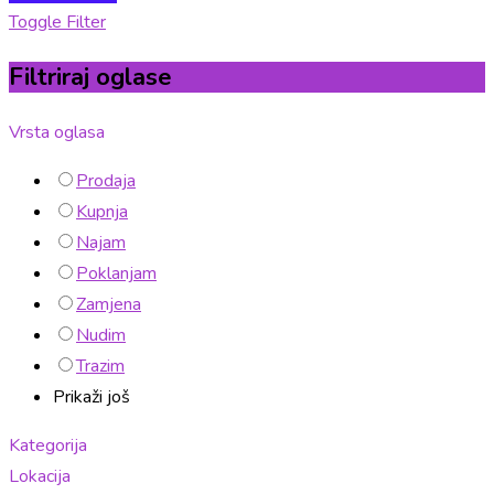
Toggle Filter
Filtriraj oglase
Vrsta oglasa
Prodaja
Kupnja
Najam
Poklanjam
Zamjena
Nudim
Trazim
Prikaži još
Kategorija
Lokacija