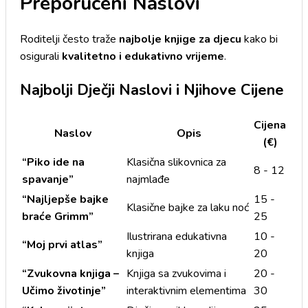
Preporučeni Naslovi
Roditelji često traže
najbolje knjige za djecu
kako bi
osigurali
kvalitetno i edukativno vrijeme
.
Najbolji Dječji Naslovi i Njihove Cijene
Cijena
Naslov
Opis
(€)
“Piko ide na
Klasična slikovnica za
8 - 12
spavanje”
najmlađe
“Najljepše bajke
15 -
Klasične bajke za laku noć
braće Grimm”
25
Ilustrirana edukativna
10 -
“Moj prvi atlas”
knjiga
20
“Zvukovna knjiga –
Knjiga sa zvukovima i
20 -
Učimo životinje”
interaktivnim elementima
30