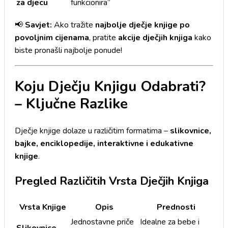
za djecu
funkcionira”
📢
Savjet:
Ako tražite
najbolje dječje knjige po
povoljnim cijenama
, pratite
akcije dječjih knjiga
kako
biste pronašli najbolje ponude!
Koju Dječju Knjigu Odabrati?
– Ključne Razlike
Dječje knjige dolaze u različitim formatima –
slikovnice,
bajke, enciklopedije, interaktivne i edukativne
knjige
.
Pregled Različitih Vrsta Dječjih Knjiga
Vrsta Knjige
Opis
Prednosti
Jednostavne priče
Idealne za bebe i
Slikovnice