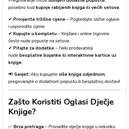
Pregovaranje može
donijeti dodatne popuste
,
posebno kod
kupnje rabljenih knjiga ili većih setova
.
✔
Provjerite tržišne cijene
– Pogledajte slične oglase
i usporedite cijene.
✔
Kupujte u kompletu
– Knjižare i online trgovine
često nude popuste na setove.
✔
Pitajte za dodatke
– Neki prodavatelji
nude
besplatne bojanke ili interaktivne kartice uz
knjige
.
📢
Savjet:
Ako kupujete
više knjiga odjednom
,
pregovarajte o dodatnom popustu ili besplatnoj dostavi!
Zašto Koristiti Oglasi Dječje
Knjige?
✅
Brza pretraga
– Pronađite dječje knjige u nekoliko