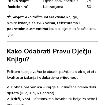
“Kako svijet
Dječja enciklopedija s
25 -
funkcionira”
ilustracijama
50
📢
Savjet:
Ako tražite
interaktivne knjige
,
birajte
izdanja sa zvukovima, teksturama i
pokretnim elementima
kako bi dijete lakše učilo kroz
igru!
Kako Odabrati Pravu Dječju
Knjigu?
Prilikom kupnje važno je obratiti pažnju na
dob djeteta,
kvalitetu izdanja i edukativnu vrijednost
.
✔
Dobna preporuka
– Knjige su označene prema dobi
djeteta (0-2, 3-5, 6+ godina)
✔
Izdržljivost
– Kartonske slikovnice su bolje za bebe i
malu djecu