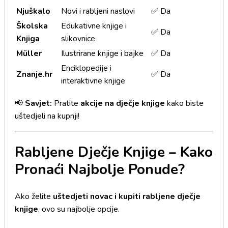
Njuškalo
Novi i rabljeni naslovi
✅ Da
Školska
Edukativne knjige i
✅ Da
Knjiga
slikovnice
Müller
Ilustrirane knjige i bajke
✅ Da
Enciklopedije i
Znanje.hr
✅ Da
interaktivne knjige
📢
Savjet:
Pratite
akcije na dječje knjige
kako biste
uštedjeli na kupnji!
Rabljene Dječje Knjige – Kako
Pronaći Najbolje Ponude?
Ako želite
uštedjeti novac i kupiti rabljene dječje
knjige
, ovo su najbolje opcije.