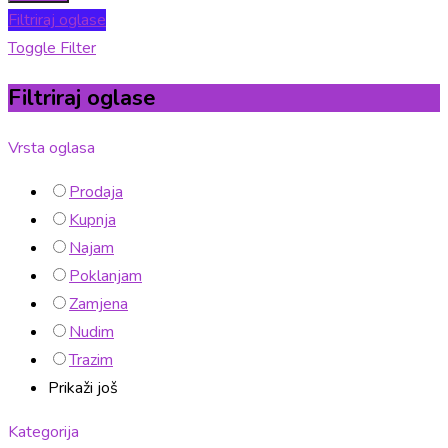
Filtriraj oglase
Toggle Filter
Filtriraj oglase
Vrsta oglasa
Prodaja
Kupnja
Najam
Poklanjam
Zamjena
Nudim
Trazim
Prikaži još
Kategorija