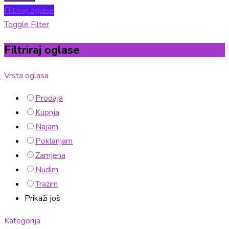
Filtriraj oglase
Toggle Filter
Filtriraj oglase
Vrsta oglasa
Prodaja
Kupnja
Najam
Poklanjam
Zamjena
Nudim
Trazim
Prikaži još
Kategorija