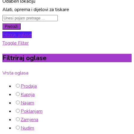
Odaberi lokaciju
Alati, oprema i dijelovi za tiskare
Pretraži
Filtriraj oglase
Toggle Filter
Filtriraj oglase
Vrsta oglasa
Prodaja
Kupnja
Najam
Poklanjam
Zamjena
Nudim