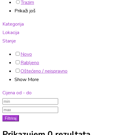
Trazim
Prikaži još
Kategorija
Lokacija
Stanje
Novo
Rabljeno
Oštećeno / neispravno
Show More
Cijena od - do
Filtriraj
Prikazujem 0 rezultata