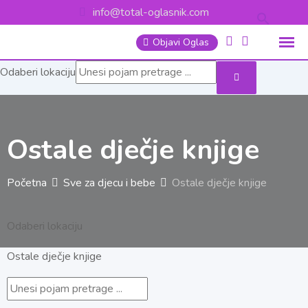
Skip
info@total-oglasnik.com
to
Objavi Oglas
content
Odaberi lokaciju
Ostale dječje knjige
Početna
Sve za djecu i bebe
Ostale dječje knjige
Odaberi lokaciju
Ostale dječje knjige