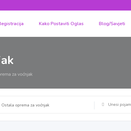
Registracija
Kako Postaviti Oglas
Blog/Savjeti
jak
prema za voćnjak
Ostala oprema za voćnjak