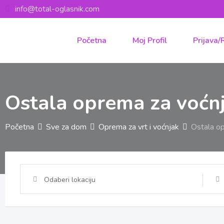
Skip
info@total-oglasnik.com
to
content
Početna
Moj Profil
Prijava/
Ostala oprema za voćn
Početna
Sve za dom
Oprema za vrt i voćnjak
Ostala o
Odaberi lokaciju