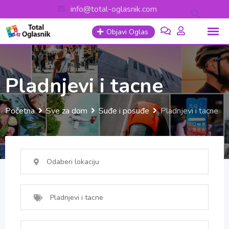
Skip
info@total-oglasnik.com
to
Objavi Oglas
content
Pladnjevi i tacne
Početna
Sve za dom
Suđe i posuđe
Pladnjevi i tacne
Odaberi lokaciju
Pladnjevi i tacne