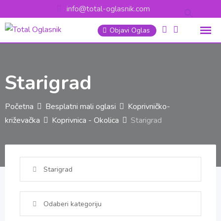
Skip
info@total-oglasnik.com
to
Objavi Oglas
content
Starigrad
Početna
Besplatni mali oglasi
Koprivničko-
križevačka
Koprivnica - Okolica
Starigrad
Starigrad
Odaberi kategoriju