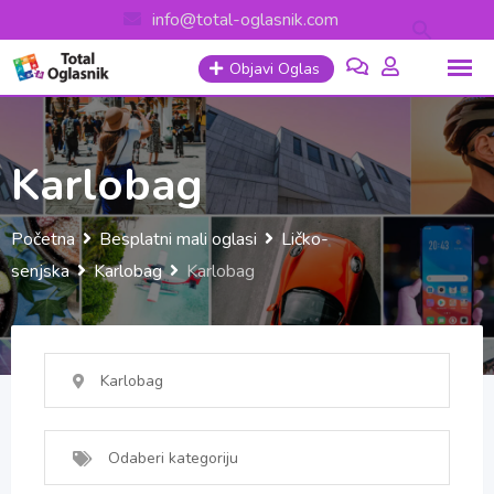
Skip
info@total-oglasnik.com
to
Objavi Oglas
content
Karlobag
Početna
Besplatni mali oglasi
Ličko-
senjska
Karlobag
Karlobag
Karlobag
Odaberi kategoriju