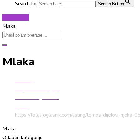
Search for:
Search Button
Objavi Oglas
Mlaka
Mlaka
Početna
Besplatni mali oglasi
Primorsko-goranska
Rijeka
https://total-oglasnik.com/listing/tomos-dijelovi-rijeka
Mlaka
Odaberi kategoriju