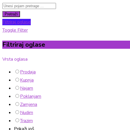
Pretraži
Filtriraj oglase
Toggle Filter
Filtriraj oglase
Vrsta oglasa
Prodaja
Kupnja
Najam
Poklanjam
Zamjena
Nudim
Trazim
Prikaži još