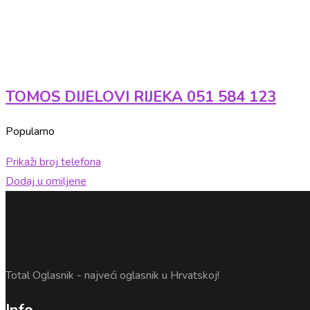
TOMOS DIJELOVI RIJEKA 051 584 123
Popularno
Prikaži broj telefona
Dodaj u omiljene
Total Oglasnik - najveći oglasnik u Hrvatskoj!
Info