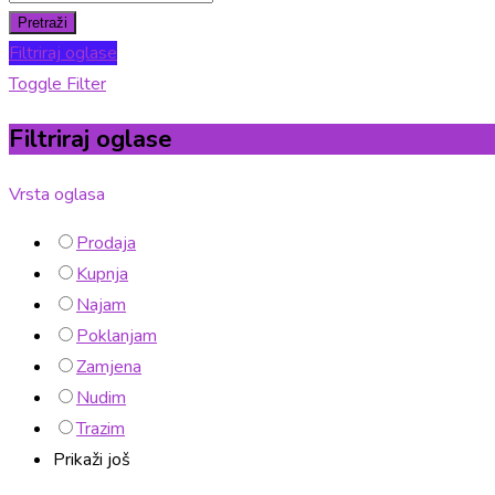
Pretraži
Filtriraj oglase
Toggle Filter
Filtriraj oglase
Vrsta oglasa
Prodaja
Kupnja
Najam
Poklanjam
Zamjena
Nudim
Trazim
Prikaži još