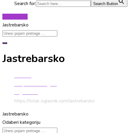
Search for:
Search Button
Objavi Oglas
Jastrebarsko
Jastrebarsko
Početna
Besplatni mali oglasi
Zagrebačka
https://total-oglasnik.com/
Jastrebarsko
Jastrebarsko
Odaberi kategoriju