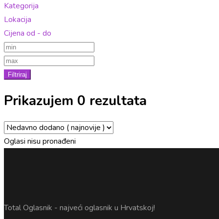
Kategorija
Lokacija
Cijena od - do
Filtriraj
Prikazujem 0 rezultata
Oglasi nisu pronađeni
Total Oglasnik - najveći oglasnik u Hrvatskoj!