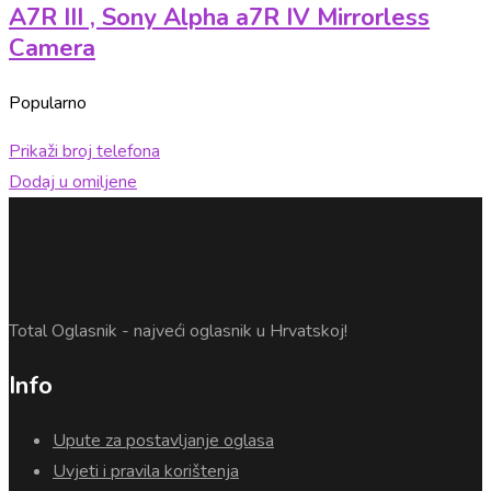
A7R III , Sony Alpha a7R IV Mirrorless
Camera
Popularno
Prikaži broj telefona
Dodaj u omiljene
Total Oglasnik - najveći oglasnik u Hrvatskoj!
Info
Upute za postavljanje oglasa
Uvjeti i pravila korištenja