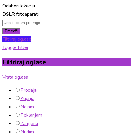
Odaberi lokaciju
DSLR fotoaparati
Pretraži
Filtriraj oglase
Toggle Filter
Filtriraj oglase
Vrsta oglasa
Prodaja
Kupnja
Najam
Poklanjam
Zamjena
Nudim