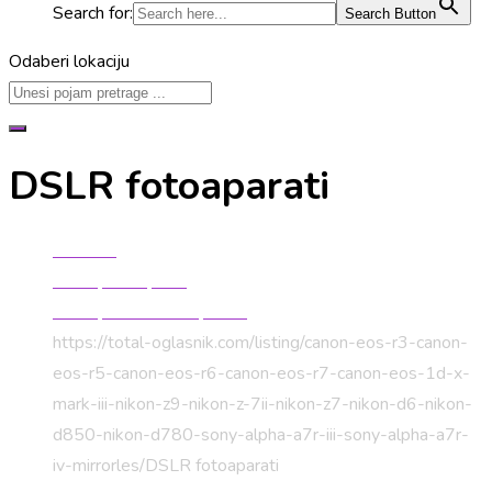
Search for:
Search Button
Odaberi lokaciju
DSLR fotoaparati
Početna
Audio, video, foto
Fotoaparati i foto oprema
https://total-oglasnik.com/listing/canon-eos-r3-canon-
eos-r5-canon-eos-r6-canon-eos-r7-canon-eos-1d-x-
mark-iii-nikon-z9-nikon-z-7ii-nikon-z7-nikon-d6-nikon-
d850-nikon-d780-sony-alpha-a7r-iii-sony-alpha-a7r-
iv-mirrorles/
DSLR fotoaparati