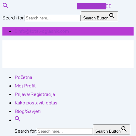
Objavi Oglas
Search for:
Search Button
Skip
info@total-oglasnik.com
to
content
Početna
Moj Profil
Prijava/Registracija
Kako postaviti oglas
Blog/Savjeti
Search for:
Search Button