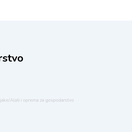
rstvo
njake/
Alati i oprema za gospodarstvo