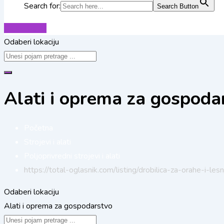
Search for:
Search Button
Objavi Oglas
Odaberi lokaciju
Alati i oprema za gospoda
Početna
Strojevi i alati
Poljoprivredni strojevi i alati
https://total-oglasnik.com/listing/drobilica-za-orahe-i-les
Odaberi lokaciju
Alati i oprema za gospodarstvo